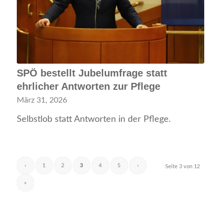
SPÖ bestellt Jubelumfrage statt
ehrlicher Antworten zur Pflege
März 31, 2026
Selbstlob statt Antworten in der Pflege.
‹
1
2
3
4
5
›
Seite 3 von 12
»